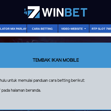
LATOR MIX PARLAY
CARA BETTING
VIDEO-WEBSITE
RTP SLOT 7W
TEMBAK IKAN MOBILE
ahulu untuk memulai panduan cara betting berikut:
 pada halaman beranda.