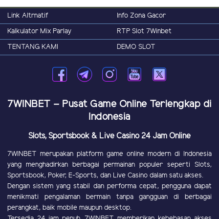
Link Altrnatif
Info Zona Gacor
Kalkulator Mix Parlay
RTP Slot 7Winbet
TENTANG KAMI
DEMO SLOT
7WINBET – Pusat Game Online Terlengkap di
Indonesia
Slots, Sportsbook & Live Casino 24 Jam Online
7WINBET merupakan platform game online modern di Indonesia
yang menghadirkan berbagai permainan populer seperti Slots,
Sportsbook, Poker, E-Sports, dan Live Casino dalam satu akses.
Dengan sistem yang stabil dan performa cepat, pengguna dapat
menikmati pengalaman bermain tanpa gangguan di berbagai
perangkat, baik mobile maupun desktop.
Tersedia 24 jam penuh, 7WINBET memberikan kebebasan akses