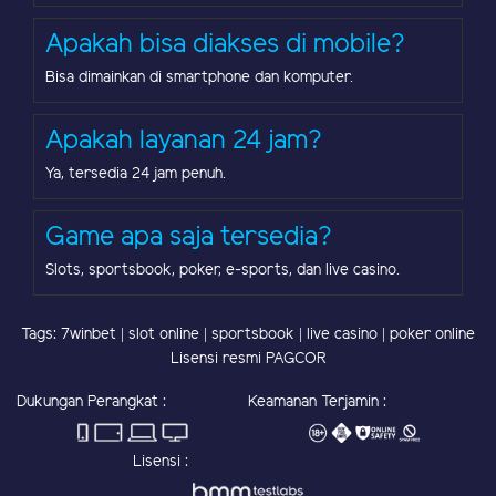
Apakah bisa diakses di mobile?
Bisa dimainkan di smartphone dan komputer.
Apakah layanan 24 jam?
Ya, tersedia 24 jam penuh.
Game apa saja tersedia?
Slots, sportsbook, poker, e-sports, dan live casino.
Tags: 7winbet | slot online | sportsbook | live casino | poker online
Lisensi resmi PAGCOR
Dukungan Perangkat :
Keamanan Terjamin :
Lisensi :