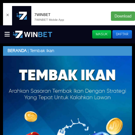
×
7WINBET
Download
7WINBET Mobile App
MASUK
DAFTAR
Tembak Ikan
BERANDA